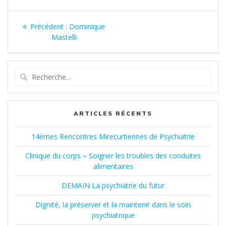
Navigation
Article
Précédent :
Dominique
de
précédent
Mastelli
:
l’article
Recherche
pour
:
ARTICLES RÉCENTS
14èmes Rencontres Mirecurtiennes de Psychiatrie
Clinique du corps – Soigner les troubles des conduites
alimentaires
DEMAIN La psychiatrie du futur
Dignité, la préserver et la maintenir dans le soin
psychiatrique