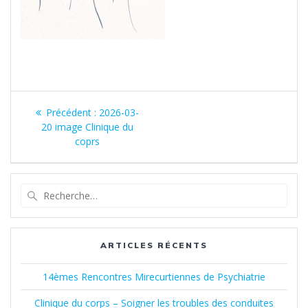
Navigation
Article
Précédent :
2026-03-
de
précédent
20 image Clinique du
:
coprs
l’article
Recherche
pour
:
ARTICLES RÉCENTS
14èmes Rencontres Mirecurtiennes de Psychiatrie
Clinique du corps – Soigner les troubles des conduites