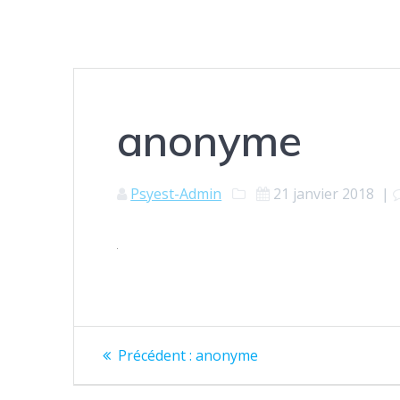
anonyme
Psyest-Admin
21 janvier 2018
|
Navigation
Article
Précédent :
anonyme
précédent
de
: