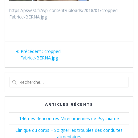
https://psyest.fr/wp-content/uploads/2018/01/cropped-
Fabrice-BERNA.jpg
Navigation
Article
Précédent :
cropped-
de
précédent
Fabrice-BERNA.jpg
:
l’article
Recherche
pour
:
ARTICLES RÉCENTS
14èmes Rencontres Mirecurtiennes de Psychiatrie
Clinique du corps – Soigner les troubles des conduites
alimentaires